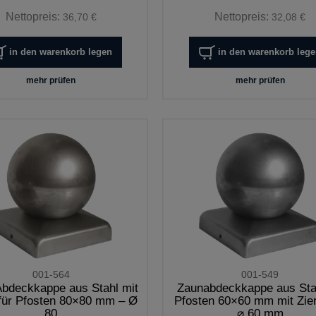
Nettopreis:
Nettopreis:
36,70 €
32,08 €
in den warenkorb legen
in den warenkorb leg
mehr prüfen
mehr prüfen
001-564
001-549
bdeckkappe aus Stahl mit
Zaunabdeckkappe aus Stah
für Pfosten 80×80 mm – Ø
Pfosten 60×60 mm mit Zie
80
⌀ 60 mm