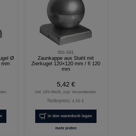
001-581
ugel Ø
Zaunkappe aus Stahl mit
0 mm
Zierkugel 120×120 mm / fi 120
mm
5,42 €
sten
inkl. 19% MwSt., zzgl. Versandkosten
Nettopreis:
4,56 €
en
in den warenkorb legen
mehr prüfen