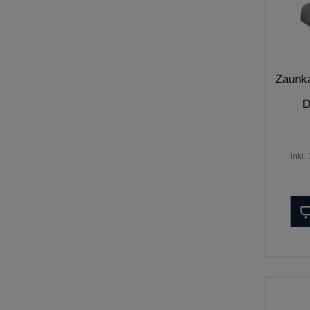
Zaunka
D
inkl.