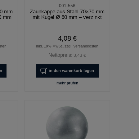
001-556
60 mm
Zaunkappe aus Stahl 70×70 mm
80 mm
mit Kugel Ø 60 mm – verzinkt
4,08 €
sten
inkl. 19% MwSt., zzgl. Versandkosten
Nettopreis:
3,43 €
en
in den warenkorb legen
mehr prüfen