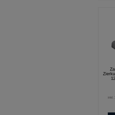
Za
Zierk
1
inkl.