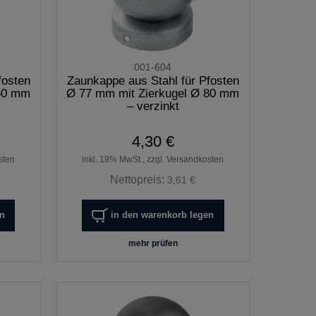
001-604
fosten
Zaunkappe aus Stahl für Pfosten
 60 mm
Ø 77 mm mit Zierkugel Ø 80 mm
– verzinkt
4,30 €
sten
inkl. 19% MwSt., zzgl. Versandkosten
Nettopreis:
3,61 €
en
in den warenkorb legen
mehr prüfen