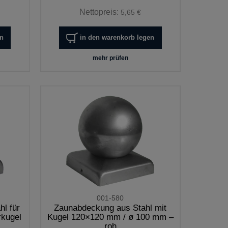
Nettopreis:
5,65 €
en
in den warenkorb legen
mehr prüfen
001-580
l für
Zaunabdeckung aus Stahl mit
rkugel
Kugel 120×120 mm / ø 100 mm –
roh