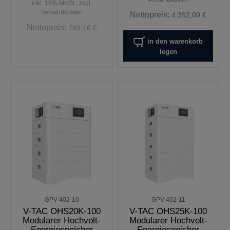
inkl. 19% MwSt., zzgl.
Versandkosten
Nettopreis:
4.392,09 €
Nettopreis:
269,16 €
in den warenkorb
legen
GPV-402-10
GPV-402-11
V-TAC OHS20K-100
V-TAC OHS25K-100
Modularer Hochvolt-
Modularer Hochvolt-
Energiespeicher
Energiespeicher