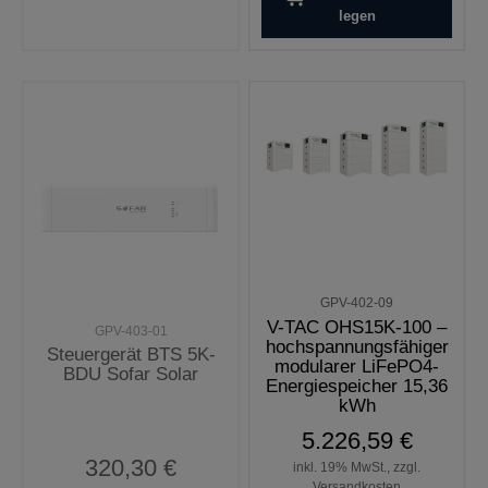
legen
GPV-402-09
V-TAC OHS15K-100 –
GPV-403-01
hochspannungsfähiger
Steuergerät BTS 5K-
modularer LiFePO4-
BDU Sofar Solar
Energiespeicher 15,36
kWh
5.226,59 €
320,30 €
inkl. 19% MwSt., zzgl.
Versandkosten