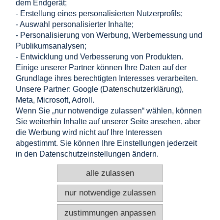
dem Endgerät;
- Erstellung eines personalisierten Nutzerprofils;
- Auswahl personalisierter Inhalte;
Einkaufen
- Personalisierung von Werbung, Werbemessung und
Publikumsanalysen;
Hilfe
- Entwicklung und Verbesserung von Produkten.
Einige unserer Partner können Ihre Daten auf der
Grundlage ihres berechtigten Interesses verarbeiten.
Mein Konto
Unsere Partner: Google (
Datenschutzerklärung
),
Meta, Microsoft, Adroll.
Information
Wenn Sie „nur notwendige zulassen“ wählen, können
Sie weiterhin Inhalte auf unserer Seite ansehen, aber
KONTAKT
die Werbung wird nicht auf Ihre Interessen
abgestimmt. Sie können Ihre Einstellungen jederzeit
Altamira Sp. z o. o.
Budowlanych 6/51, 95-040 Koluszki, Polen
in den Datenschutzeinstellungen ändern.
+48 725 777 559
+48 724 999 949
alle zulassen
info@e-altamira.de
Kundenservice: Mo–Fr 8:00–16:00
nur notwendige zulassen
zustimmungen anpassen