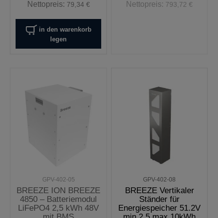
Nettopreis:
Nettopreis:
79,34 €
793,72 €
in den warenkorb
legen
GPV-402-05
GPV-402-08
BREEZE ION BREEZE
BREEZE Vertikaler
4850 – Batteriemodul
Ständer für
LiFePO4 2,5 kWh 48V
Energiespeicher 51.2V
mit BMS
min 2.5 max 10kWh