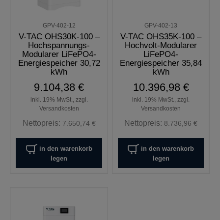
GPV-402-12
GPV-402-13
V-TAC OHS30K-100 –
V-TAC OHS35K-100 –
Hochspannungs-
Hochvolt-Modularer
Modularer LiFePO4-
LiFePO4-
Energiespeicher 30,72
Energiespeicher 35,84
kWh
kWh
9.104,38 €
10.396,98 €
inkl. 19% MwSt., zzgl.
inkl. 19% MwSt., zzgl.
Versandkosten
Versandkosten
Nettopreis:
Nettopreis:
7.650,74 €
8.736,96 €
in den warenkorb
in den warenkorb
legen
legen