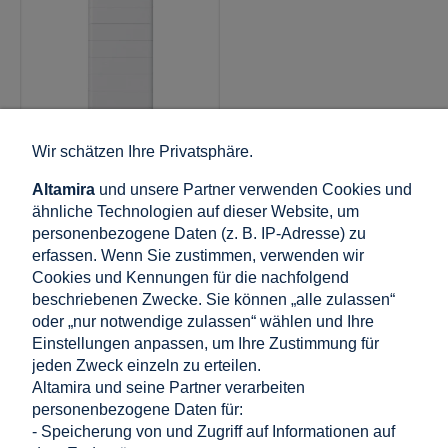
Wir schätzen Ihre Privatsphäre.
GPV-402-14
V-TAC OHS40K-100 –
Altamira
und unsere Partner verwenden Cookies und
Hochvolt-modularer
ähnliche Technologien auf dieser Website, um
LiFePO4-
personenbezogene Daten (z. B. IP-Adresse) zu
Energiespeicher 40,96
erfassen. Wenn Sie zustimmen, verwenden wir
kWh
Cookies und Kennungen für die nachfolgend
11.689,58 €
beschriebenen Zwecke. Sie können „alle zulassen“
inkl. 19% MwSt., zzgl.
oder „nur notwendige zulassen“ wählen und Ihre
Versandkosten
Einstellungen anpassen, um Ihre Zustimmung für
Nettopreis:
9.823,18 €
jeden Zweck einzeln zu erteilen.
Altamira und seine Partner verarbeiten
personenbezogene Daten für:
in den warenkorb
- Speicherung von und Zugriff auf Informationen auf
legen