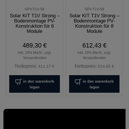
GPV-T1V-S6
GPV-T1V-S8
Solar KIT T1V Strong –
Solar KIT T1V Strong –
Bodenmontage PV-
Bodenmontage PV-
Konstruktion für 6
Konstruktion für 8
Module
Module
489,30 €
612,43 €
inkl. 19% MwSt., zzgl.
inkl. 19% MwSt., zzgl.
Versandkosten
Versandkosten
Nettopreis:
Nettopreis:
411,17 €
514,65 €
in den warenkorb
in den warenkorb
legen
legen