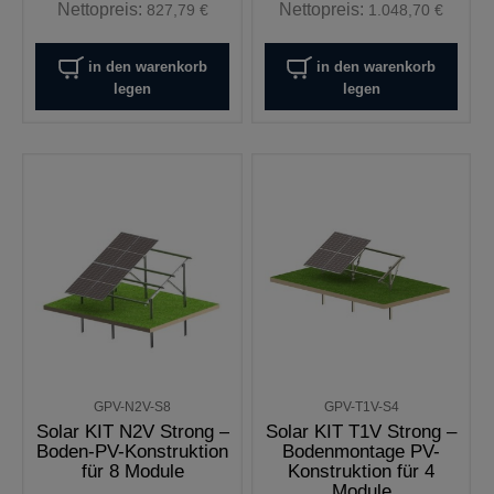
Nettopreis:
Nettopreis:
827,79 €
1.048,70 €
in den warenkorb
in den warenkorb
legen
legen
GPV-N2V-S8
GPV-T1V-S4
Solar KIT N2V Strong –
Solar KIT T1V Strong –
Boden-PV-Konstruktion
Bodenmontage PV-
für 8 Module
Konstruktion für 4
Module