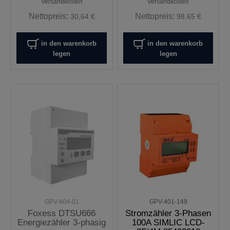
Versandkosten
Versandkosten
Nettopreis:
Nettopreis:
30,64 €
98,65 €
in den warenkorb
in den warenkorb
legen
legen
GPV-404-01
GPV-401-149
Foxess DTSU666
Stromzähler 3-Phasen
Energiezähler 3-phasig
100A SIMLIC LCD-