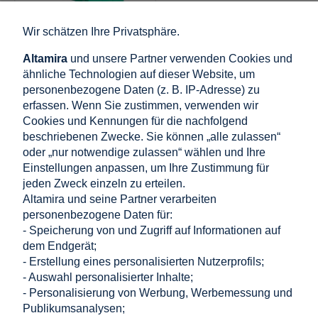
Wir schätzen Ihre Privatsphäre.
GPV-401-40
Zamel Energiemonitor
Altamira
und unsere Partner verwenden Cookies und
WiFi 3F+N
ähnliche Technologien auf dieser Website, um
bidirektionaler Zähler
personenbezogene Daten (z. B. IP-Adresse) zu
für PV
erfassen. Wenn Sie zustimmen, verwenden wir
Cookies und Kennungen für die nachfolgend
162,05 €
beschriebenen Zwecke. Sie können „alle zulassen“
inkl. 19% MwSt., zzgl.
oder „nur notwendige zulassen“ wählen und Ihre
Versandkosten
Einstellungen anpassen, um Ihre Zustimmung für
Nettopreis:
136,18 €
jeden Zweck einzeln zu erteilen.
Altamira und seine Partner verarbeiten
personenbezogene Daten für:
in den warenkorb
- Speicherung von und Zugriff auf Informationen auf
legen
dem Endgerät;
- Erstellung eines personalisierten Nutzerprofils;
- Auswahl personalisierter Inhalte;
Einkaufen
- Personalisierung von Werbung, Werbemessung und
Publikumsanalysen;