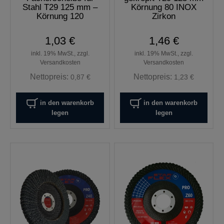
Stahl T29 125 mm –
Körnung 80 INOX
Körnung 120
Zirkon
1,03 €
1,46 €
inkl. 19% MwSt., zzgl.
inkl. 19% MwSt., zzgl.
Versandkosten
Versandkosten
Nettopreis:
Nettopreis:
0,87 €
1,23 €
in den warenkorb
in den warenkorb
legen
legen