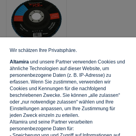
Wir schätzen Ihre Privatsphäre.
000-974
Starflex –
Altamira
und unsere Partner verwenden Cookies und
Fächerschleifscheibe
ähnliche Technologien auf dieser Website, um
abgewinkelt T29 125
personenbezogene Daten (z. B. IP-Adresse) zu
mm Zirkon P100 INOX
erfassen. Wenn Sie zustimmen, verwenden wir
Cookies und Kennungen für die nachfolgend
1,47 €
beschriebenen Zwecke. Sie können „alle zulassen“
inkl. 19% MwSt., zzgl.
oder „nur notwendige zulassen“ wählen und Ihre
Versandkosten
Einstellungen anpassen, um Ihre Zustimmung für
Nettopreis:
1,23 €
jeden Zweck einzeln zu erteilen.
Altamira und seine Partner verarbeiten
personenbezogene Daten für:
in den warenkorb
- Speicherung von und Zugriff auf Informationen auf
legen