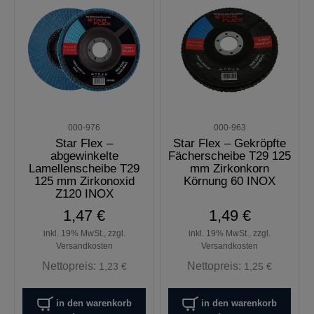
000-976
000-963
Star Flex –
Star Flex – Gekröpfte
abgewinkelte
Fächerscheibe T29 125
Lamellenscheibe T29
mm Zirkonkorn
125 mm Zirkonoxid
Körnung 60 INOX
Z120 INOX
1,47 €
1,49 €
inkl. 19% MwSt., zzgl.
inkl. 19% MwSt., zzgl.
Versandkosten
Versandkosten
Nettopreis:
Nettopreis:
1,23 €
1,25 €
in den warenkorb
in den warenkorb