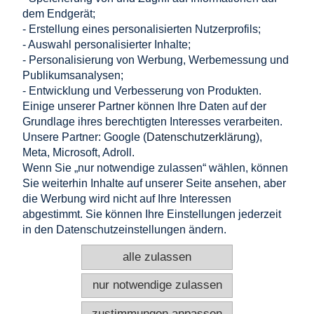
dem Endgerät;
- Erstellung eines personalisierten Nutzerprofils;
- Auswahl personalisierter Inhalte;
Einkaufen
- Personalisierung von Werbung, Werbemessung und
Publikumsanalysen;
- Entwicklung und Verbesserung von Produkten.
Hilfe
Einige unserer Partner können Ihre Daten auf der
Grundlage ihres berechtigten Interesses verarbeiten.
Mein Konto
Unsere Partner: Google (
Datenschutzerklärung
),
Meta, Microsoft, Adroll.
Information
Wenn Sie „nur notwendige zulassen“ wählen, können
Sie weiterhin Inhalte auf unserer Seite ansehen, aber
KONTAKT
die Werbung wird nicht auf Ihre Interessen
abgestimmt. Sie können Ihre Einstellungen jederzeit
Altamira Sp. z o. o.
Budowlanych 6/51, 95-040 Koluszki, Polen
in den Datenschutzeinstellungen ändern.
+48 725 777 559
+48 724 999 949
alle zulassen
info@e-altamira.de
Kundenservice: Mo–Fr 8:00–16:00
nur notwendige zulassen
zustimmungen anpassen