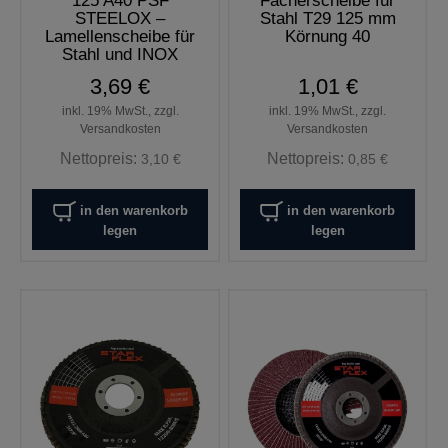
125 A40 PSF
Fächerscheibe für
STEELOX –
Stahl T29 125 mm
Lamellenscheibe für
Körnung 40
Stahl und INOX
3,69 €
1,01 €
inkl. 19% MwSt., zzgl.
inkl. 19% MwSt., zzgl.
Versandkosten
Versandkosten
Nettopreis:
Nettopreis:
3,10 €
0,85 €
in den warenkorb
in den warenkorb
legen
legen