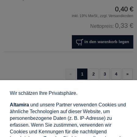
0,40 €
inkl. 19% MwSt., zzgl. Versandkosten
0,33 €
Nettopreis:
in den warenkorb legen
«
1
2
3
4
»
Wir schätzen Ihre Privatsphäre.
Photovoltaik-Zubehör
Altamira
und unsere Partner verwenden Cookies und
Die Kategorie Photovoltaik-Zubehör umfasst essentielle
ähnliche Technologien auf dieser Website, um
Komponenten für die Installation und Wartung von
personenbezogene Daten (z. B. IP-Adresse) zu
Solaranlagen.
erfassen. Wenn Sie zustimmen, verwenden wir
Cookies und Kennungen für die nachfolgend
Innerhalb dieser Kategorie finden sich spezialisierte