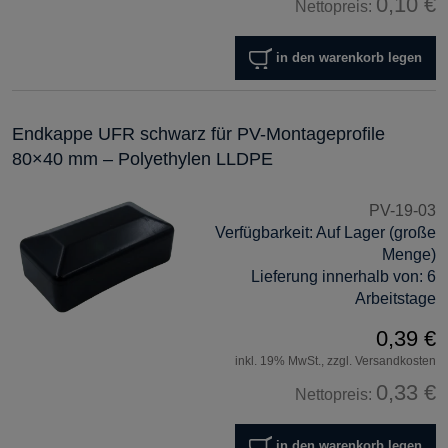
0,10 €
Nettopreis:
in den warenkorb legen
Endkappe UFR schwarz für PV-Montageprofile
80×40 mm – Polyethylen LLDPE
PV-19-03
Verfügbarkeit:
Auf Lager (große
Menge)
Lieferung innerhalb von:
6
Arbeitstage
0,39 €
inkl. 19% MwSt., zzgl. Versandkosten
0,33 €
Nettopreis:
in den warenkorb legen