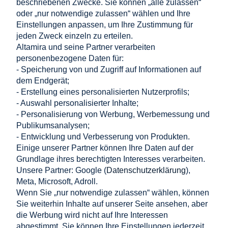
beschriebenen Zwecke. Sie können „alle zulassen“
Untergruppen wie
Adapter
für die Verbindung
oder „nur notwendige zulassen“ wählen und Ihre
verschiedener Teile der Solaranlage,
Klemmen
zur
Einstellungen anpassen, um Ihre Zustimmung für
Befestigung und Sicherung der Panels und Kabel, sowie
jeden Zweck einzeln zu erteilen.
Dichtungen und Abdeckungen
zum Schutz gegen
Altamira und seine Partner verarbeiten
Witterungseinflüsse und zur Gewährleistung der
personenbezogene Daten für:
Langlebigkeit der Installation.
- Speicherung von und Zugriff auf Informationen auf
Diese Zubehörteile sind entscheidend für die Effizienz und
dem Endgerät;
Zuverlässigkeit von Photovoltaik-Systemen.
- Erstellung eines personalisierten Nutzerprofils;
- Auswahl personalisierter Inhalte;
Einkaufen
- Personalisierung von Werbung, Werbemessung und
Publikumsanalysen;
- Entwicklung und Verbesserung von Produkten.
Hilfe
Einige unserer Partner können Ihre Daten auf der
Grundlage ihres berechtigten Interesses verarbeiten.
Mein Konto
Unsere Partner: Google (
Datenschutzerklärung
),
Meta, Microsoft, Adroll.
Information
Wenn Sie „nur notwendige zulassen“ wählen, können
Sie weiterhin Inhalte auf unserer Seite ansehen, aber
KONTAKT
die Werbung wird nicht auf Ihre Interessen
abgestimmt. Sie können Ihre Einstellungen jederzeit
Altamira Sp. z o. o.