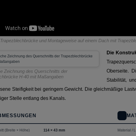
 Trapezblechbrücke und Montageweise auf einem Dach mit Trapezbl
Die Konstruk
Trapezquer
Oberseite. D
e Zeichnung des Querschnitts der
echbrücke H-40 mit Maßangaben
Stabilität, u
ene Steifigkeit bei geringem Gewicht. Die gleichmäßige Lastv
iger Stelle entlang des Kanals.
BMESSUNGEN
MA
tt (Breite × Höhe)
114 × 43 mm
Material / 