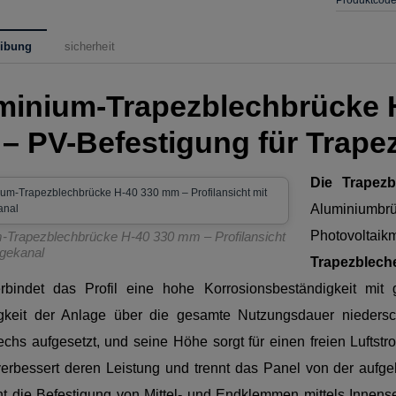
eibung
sicherheit
minium-Trapezblechbrücke 
– PV-Befestigung für Trape
Die Trapez
Aluminiumb
Photovo
-Trapezblechbrücke H-40 330 mm – Profilansicht
gekanal
Trapezblech
erbindet das Profil eine hohe Korrosionsbeständigkeit mit 
gkeit der Anlage über die gesamte Nutzungsdauer niedersc
echs aufgesetzt, und seine Höhe sorgt für einen freien Lufts
erbessert deren Leistung und trennt das Panel von der aufg
ht die Befestigung von Mittel- und Endklemmen mittels Innen