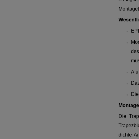
Montagete
Wesentlic
EPD
Mon
des
mü
Alu
Das
Die
Montage 
Die Trap
Trapezbl
dichte A