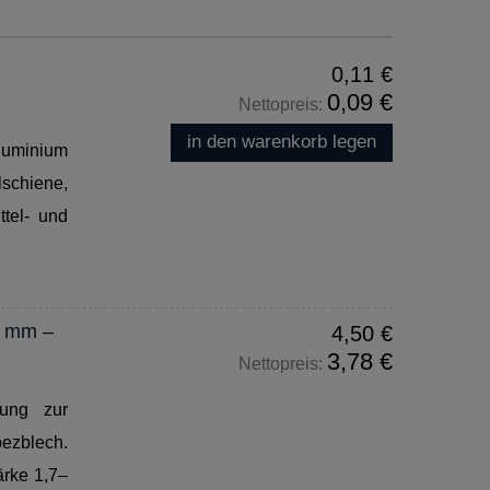
0,11 €
0,09 €
Nettopreis:
in den warenkorb legen
luminium
schiene,
tel- und
0 mm –
4,50 €
3,78 €
Nettopreis:
tung zur
zblech.
rke 1,7–