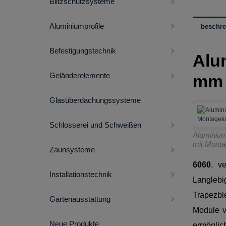
Blitzschutzsysteme
Aluminiumprofile
beschr
Befestigungstechnik
Alu
Geländerelemente
mm 
Glasüberdachungssysteme
Schlosserei und Schweißen
Aluminium
mit Monta
Zaunsysteme
6060
, v
Installationstechnik
Langlebi
Trapezbl
Gartenausstattung
Module v
Neue Produkte
ermöglic