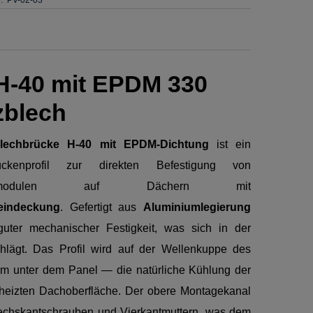
H-40 mit EPDM 330
zblech
blechbrücke H-40 mit EPDM-Dichtung
ist ein
rückenprofil zur direkten Befestigung von
ltaikmodulen auf Dächern mit
eindeckung
. Gefertigt aus
Aluminiumlegierung
guter mechanischer Festigkeit, was sich in der
hlägt. Das Profil wird auf der Wellenkuppe des
trom unter dem Panel — die natürliche Kühlung der
eheizten Dachoberfläche. Der obere Montagekanal
sechskantschrauben und Vierkantmuttern, was dem