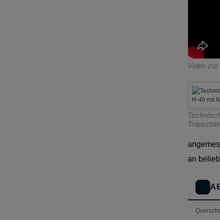
Video zur
Technisch
Trapezbl
angemess
an belieb
A
Querschni