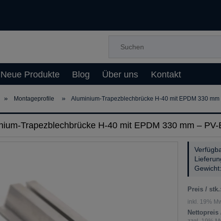
Neue Produkte
Blog
Über uns
Kontakt
»
»
Montageprofile
Aluminium-Trapezblechbrücke H-40 mit EPDM 330 mm –
nium-Trapezblechbrücke H-40 mit EPDM 330 mm – PV-Be
Verfügba
Lieferun
Gewicht
Preis / stk.
inkl. 19% Mw
Nettopreis /
zzgl. 19% Mw