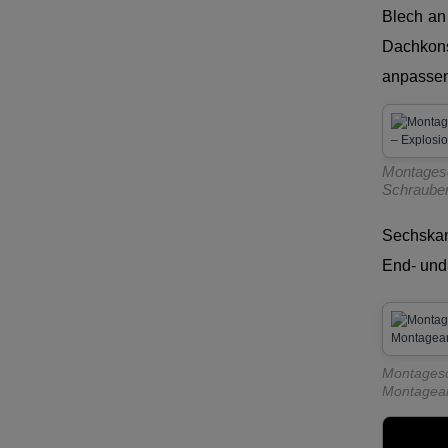
Blech an
Dachkonst
anpassen
Montages
Schrauben
Sechskan
End- und
Montagesc
Montagean