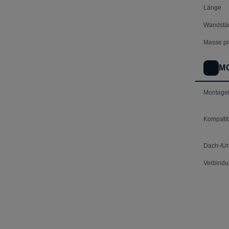
Länge
Wandstä
Masse pr
M
Montagek
Kompatib
Dach-/Un
Verbindu