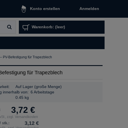
Anmelden
Konto erstellen
Warenkorb:
(leer)
 PV-Befestigung für Trapezblech
festigung für Trapezblech
rkeit:
Auf Lager (große Menge)
g innerhalb von:
6 Arbeitstage
:
0.45 kg
3,72 €
:
St., zzgl. Versandkosten
3,12 €
 stk.:
St., zzgl. Versandkosten