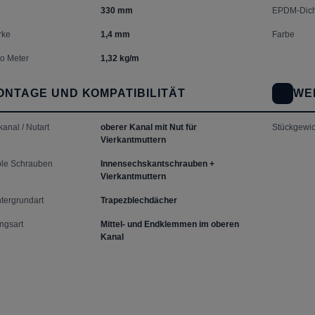
330 mm
EPDM-Dich
rke
1,4 mm
Farbe
o Meter
1,32 kg/m
ONTAGE UND KOMPATIBILITÄT
WE
anal / Nutart
oberer Kanal mit Nut für
Stückgewic
Vierkantmuttern
le Schrauben
Innensechskantschrauben +
Vierkantmuttern
tergrundart
Trapezblechdächer
ngsart
Mittel- und Endklemmen im oberen
Kanal