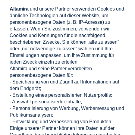
Systemerweiterung
Altamira
und unsere Partner verwenden Cookies und
Erweiterungsmodul
GTX3000
(2,4 kWh / Modul)
ähnliche Technologien auf dieser Website, um
personenbezogene Daten (z. B. IP-Adresse) zu
Maximale Modulanzahl
10
(GTX3000-H10)
erfassen. Wenn Sie zustimmen, verwenden wir
Cookies und Kennungen für die nachfolgend
beschriebenen Zwecke. Sie können „alle zulassen“
Dateien zum Herunterladen:
oder „nur notwendige zulassen“ wählen und Ihre
Einstellungen anpassen, um Ihre Zustimmung für
jeden Zweck einzeln zu erteilen.
GTX 3000-H4-H10_Zertifikat_EMV_2021-03-02_en-EU
Altamira und seine Partner verarbeiten
GTX 3000-H4-H10_Datenblatt_2023-06-06_V4.0_en-EU
personenbezogene Daten für:
GTX 3000-H4-H10_Erklärung_EU-Erklärung_2023-12-
14_cs,da,de,en,es,fr,hr,hu,nl,no,pl,pt,sk,sl,sv-E
- Speicherung von und Zugriff auf Informationen auf
GTX 3000-H4-H10_Benutzerhandbuch_2023-02-24_V2.0_en-EU
dem Endgerät;
- Erstellung eines personalisierten Nutzerprofils;
- Auswahl personalisierter Inhalte;
Einkaufen
- Personalisierung von Werbung, Werbemessung und
Publikumsanalysen;
- Entwicklung und Verbesserung von Produkten.
Hilfe
Einige unserer Partner können Ihre Daten auf der
Grundlage ihres berechtigten Interesses verarbeiten.