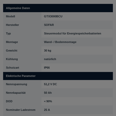
Allgemeine Daten
Modell
GTX3000BCU
Hersteller
SOFAR
Typ
Steuermodul für Energiespeicherbatterien
Montage
Wand- / Bodenmontage
Gewicht
30 kg
Kühlung
natürlich
Schutzart
IP66
Elektrische Parameter
Nennspannung
51,2 V DC
Nennkapazität
50 Ah
DOD
< 90%
Nominaler Ladestrom
25 A