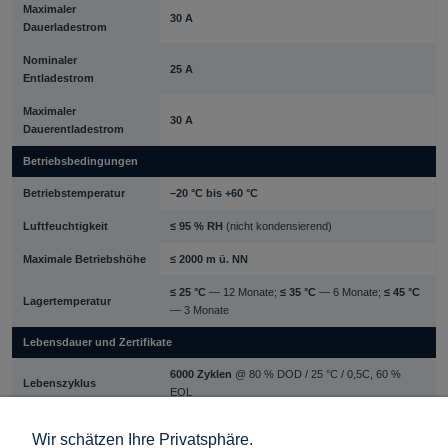
Maximaler
30 A
Dauerladestrom
Nominaler
25 A
Entladestrom
Maximaler
30 A
Dauerentladestrom
Betriebsbedingungen
Betriebstemperatur
–20 °C bis +60 °C
Luftfeuchtigkeit
≤ 95 % RH
(nicht kondensierend)
Maximale Betriebshöhe
≤ 2000 m ü. NN
≤ 25 °C
— 12 Monate;
≤ 35 °C
— 6 Monate;
≤ 45 °C
Lagertemperatur
— 3 Monate
Lebensdauer und Zertifikate
6000 Zyklen
@ 80 % DOD / 25 °C / 0,5C, 60 %
Lebenszyklus
EOL
Zertifikate
UN38.3, IEC62619, IEC62040-1, SAA
Wir schätzen Ihre Privatsphäre.