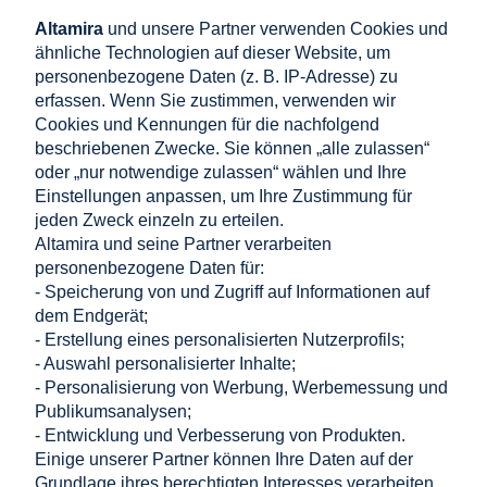
Altamira
und unsere Partner verwenden Cookies und
Normen und Zertifikate
IEC 62109-1 (Klasse II), FCC Part 15,
IEC 61000-6-2, IEC 61000-6-3
ähnliche Technologien auf dieser Website, um
Klasse B, EN 55011, VDE-AR-E
personenbezogene Daten (z. B. IP-Adresse) zu
2100-712:2013-05,
RoHS
erfassen. Wenn Sie zustimmen, verwenden wir
Cookies und Kennungen für die nachfolgend
Serie / System
SolarEdge P-Series
beschriebenen Zwecke. Sie können „alle zulassen“
EAN
5900000013190
oder „nur notwendige zulassen“ wählen und Ihre
Einstellungen anpassen, um Ihre Zustimmung für
jeden Zweck einzeln zu erteilen.
Altamira und seine Partner verarbeiten
Dateien zum Herunterladen:
personenbezogene Daten für:
- Speicherung von und Zugriff auf Informationen auf
Datenblatt
dem Endgerät;
- Erstellung eines personalisierten Nutzerprofils;
- Auswahl personalisierter Inhalte;
Einkaufen
- Personalisierung von Werbung, Werbemessung und
Publikumsanalysen;
- Entwicklung und Verbesserung von Produkten.
Hilfe
Einige unserer Partner können Ihre Daten auf der
Grundlage ihres berechtigten Interesses verarbeiten.