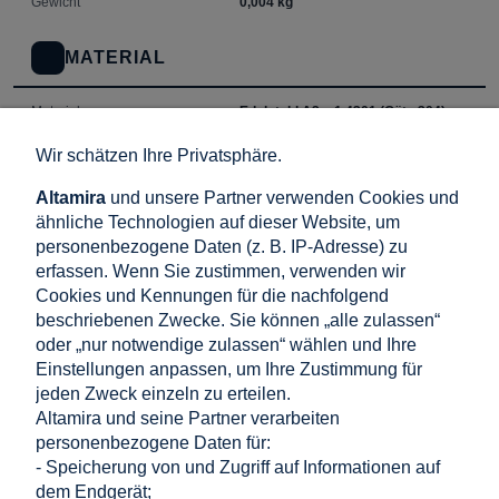
Gewicht
0,004 kg
MATERIAL
Material
Edelstahl A2 – 1.4301 (Güte 304)
Korrosionsbeständigkeit
Außergewöhnlich
— austenitischer
Wir schätzen Ihre Privatsphäre.
Stahl mit Nickelzusatz, geeignet für
alle Umgebungsbedingungen
Altamira
und unsere Partner verwenden Cookies und
ähnliche Technologien auf dieser Website, um
MONTAGE UND ANWENDUNG
personenbezogene Daten (z. B. IP-Adresse) zu
erfassen. Wenn Sie zustimmen, verwenden wir
Cookies und Kennungen für die nachfolgend
Montageart
Schraubbefestigung durch eine
8-
beschriebenen Zwecke. Sie können „alle zulassen“
mm-Bohrung
— die Zähne
durchdringen die eloxierte Schicht
oder „nur notwendige zulassen“ wählen und Ihre
des PV-Modulrahmens
Einstellungen anpassen, um Ihre Zustimmung für
jeden Zweck einzeln zu erteilen.
Kompatible Profile /
Rahmen von Photovoltaikmodulen
Konstruktionen
Altamira und seine Partner verarbeiten
aus eloxiertem Aluminium, PV-
Montageprofile
personenbezogene Daten für:
- Speicherung von und Zugriff auf Informationen auf
dem Endgerät;