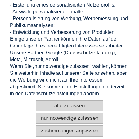
- Erstellung eines personalisierten Nutzerprofils;
- Auswahl personalisierter Inhalte;
Einkaufen
- Personalisierung von Werbung, Werbemessung und
Publikumsanalysen;
- Entwicklung und Verbesserung von Produkten.
Hilfe
Einige unserer Partner können Ihre Daten auf der
Grundlage ihres berechtigten Interesses verarbeiten.
Mein Konto
Unsere Partner: Google (
Datenschutzerklärung
),
Meta, Microsoft, Adroll.
Information
Wenn Sie „nur notwendige zulassen“ wählen, können
Sie weiterhin Inhalte auf unserer Seite ansehen, aber
KONTAKT
die Werbung wird nicht auf Ihre Interessen
abgestimmt. Sie können Ihre Einstellungen jederzeit
Altamira Sp. z o. o.
Budowlanych 6/51, 95-040 Koluszki, Polen
in den Datenschutzeinstellungen ändern.
+48 725 777 559
+48 724 999 949
alle zulassen
info@e-altamira.de
Kundenservice: Mo–Fr 8:00–16:00
nur notwendige zulassen
zustimmungen anpassen