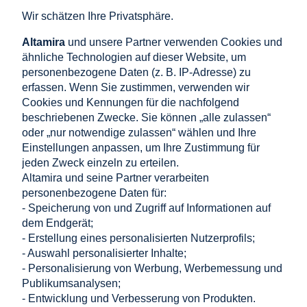
250x55 Schwarz
300x50 Anthrazit
Wir schätzen Ihre Privatsphäre.
Graphit
Altamira
und unsere Partner verwenden Cookies und
1,25 €
1,49 €
ähnliche Technologien auf dieser Website, um
inkl. 19% MwSt., zzgl.
inkl. 19% MwSt., zzgl.
personenbezogene Daten (z. B. IP-Adresse) zu
Versandkosten
Versandkosten
erfassen. Wenn Sie zustimmen, verwenden wir
Nettopreis:
Nettopreis:
Cookies und Kennungen für die nachfolgend
1,05 €
1,25 €
beschriebenen Zwecke. Sie können „alle zulassen“
oder „nur notwendige zulassen“ wählen und Ihre
in den warenkorb
in den warenkorb
Einstellungen anpassen, um Ihre Zustimmung für
legen
legen
jeden Zweck einzeln zu erteilen.
Altamira und seine Partner verarbeiten
personenbezogene Daten für:
- Speicherung von und Zugriff auf Informationen auf
...
dem Endgerät;
«
1
2
3
4
5
35
»
- Erstellung eines personalisierten Nutzerprofils;
- Auswahl personalisierter Inhalte;
Einkaufen
- Personalisierung von Werbung, Werbemessung und
Publikumsanalysen;
- Entwicklung und Verbesserung von Produkten.
Hilfe