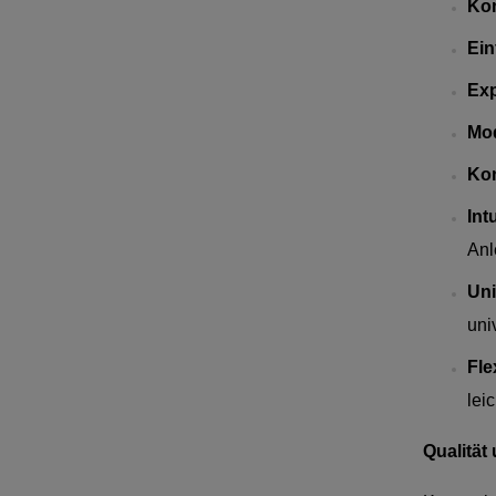
Ko
Ein
Ex
Mod
Kom
Int
Anl
Uni
uni
Flex
lei
Qualität