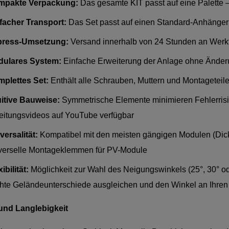
mpakte Verpackung:
Das gesamte KIT passt auf eine Palette 
facher Transport:
Das Set passt auf einen Standard-Anhänger
press-Umsetzung:
Versand innerhalb von 24 Stunden an Werkta
ulares System:
Einfache Erweiterung der Anlage ohne Änder
plettes Set:
Enthält alle Schrauben, Muttern und Montageteil
uitive Bauweise:
Symmetrische Elemente minimieren Fehlerrisik
eitungsvideos auf YouTube verfügbar
versalität:
Kompatibel mit den meisten gängigen Modulen (Dick
verselle Montageklemmen für PV-Module
ibilität:
Möglichkeit zur Wahl des Neigungswinkels (25°, 30° o
chte Geländeunterschiede ausgleichen und den Winkel an Ihre
 und Langlebigkeit