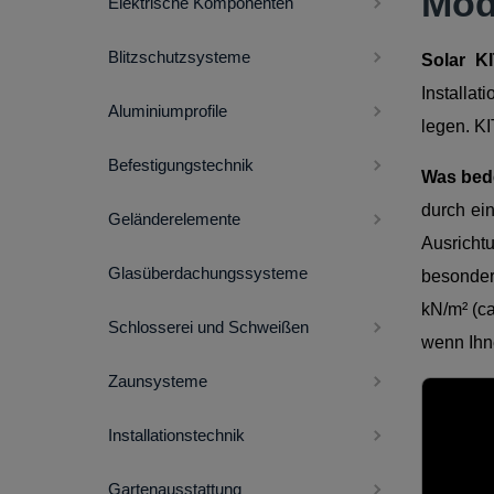
Mod
Elektrische Komponenten
Blitzschutzsysteme
Solar K
Installa
Aluminiumprofile
legen. K
Befestigungstechnik
Was bed
durch ei
Geländerelemente
Ausricht
Glasüberdachungssysteme
besonder
kN/m² (ca
Schlosserei und Schweißen
wenn Ihne
Zaunsysteme
Installationstechnik
Gartenausstattung