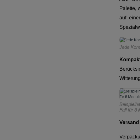
Palette,
auf ein
Spezialw
Jede Kons
Kompakt
Berücksi
Witterun
Beispielh
Fall für 8
Versand 
Verpacku