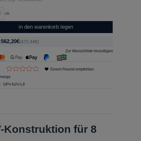
stk.
in den warenkorb legen
562,20€
:
(472,44€)
Zur Wunschliste hinzufügen
Einem Freund empfehlen
ynerga
:
GPV-N2V-L8
-Konstruktion für 8