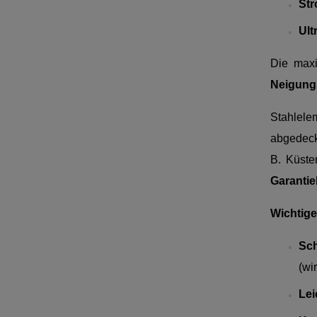
Str
Ult
Die maxi
Neigungs
Stahlele
abgedec
B. Küste
Garanti
Wichtige 
Sch
(wi
Le