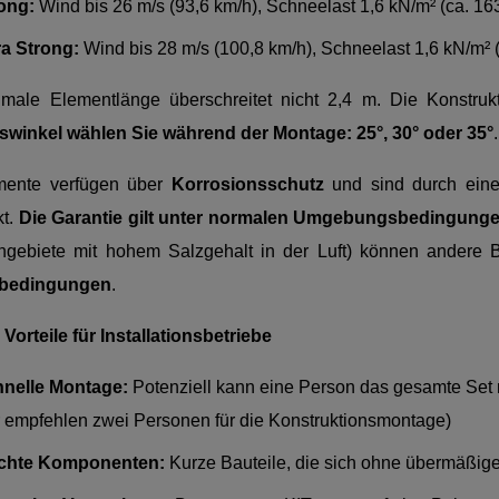
ong:
Wind bis 26 m/s (93,6 km/h), Schneelast 1,6 kN/m² (ca. 16
ra Strong:
Wind bis 28 m/s (100,8 km/h), Schneelast 1,6 kN/m² (
male Elementlänge überschreitet nicht 2,4 m. Die Konstruk
winkel wählen Sie während der Montage: 25°, 30° oder 35°
mente verfügen über
Korrosionsschutz
und sind durch eine 
kt.
Die Garantie gilt unter normalen Umgebungsbedingung
ngebiete mit hohem Salzgehalt in der Luft) können andere
ebedingungen
.
Vorteile für Installationsbetriebe
nelle Montage:
Potenziell kann eine Person das gesamte Set m
r empfehlen zwei Personen für die Konstruktionsmontage)
ichte Komponenten:
Kurze Bauteile, die sich ohne übermäßige