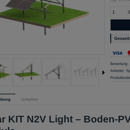
Gesamt
Bewertung:
Anbieter:
S
Produktcode
eibung
sicherheit
ar KIT N2V Light – Boden-PV