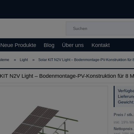
Neue Produkte
Blog
Über uns
Kontakt
»
»
steme
Light
Solar KIT N2V Light – Bodenmontage-PV-Konstruktion für 
 KIT N2V Light – Bodenmontage-PV-Konstruktion für 8 
Verfügba
Lieferun
Gewicht
Preis / stk.
inkl. 19% Mw
Nettopreis /
zzgl. 19% Mw