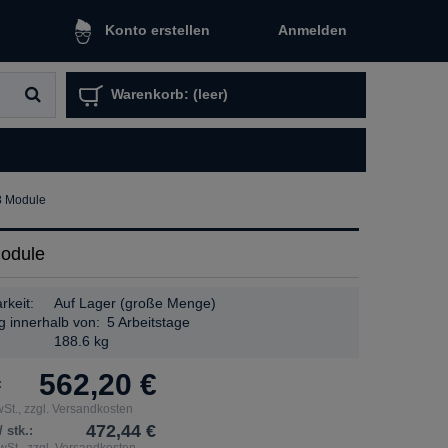
Anmelden
Konto erstellen
Warenkorb:
(leer)
8 Module
Module
rkeit:
Auf Lager (große Menge)
g innerhalb von:
5 Arbeitstage
:
188.6 kg
562,20 €
:
St., zzgl. Versandkosten
472,44 €
 stk.:
St., zzgl. Versandkosten