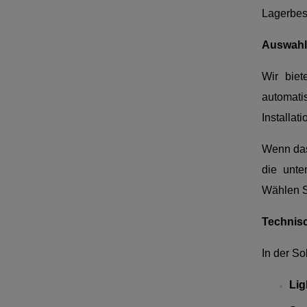
Lagerbest
Auswahl
Wir biet
automati
Installati
Wenn das 
die unte
Wählen Si
Technis
In der So
Lig