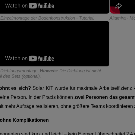
 Einzelmontage der Bodenkonstruktion - Tutorial.
Altamira - Mod
- Dichtungsmontage.
Hinweis:
Die Dichtung ist nicht
l des Sets (optional).
ohnt es sich?
Solar KIT wurde für maximale Arbeitseffizienz 
zelne Person. In der Praxis können
zwei Personen das gesamte
it mehr Aufträge realisieren, ohne größere Teams koordinieren
 ohne Komplikationen
ponenten sind kurz und leicht – kein Element überschreitet 2,4