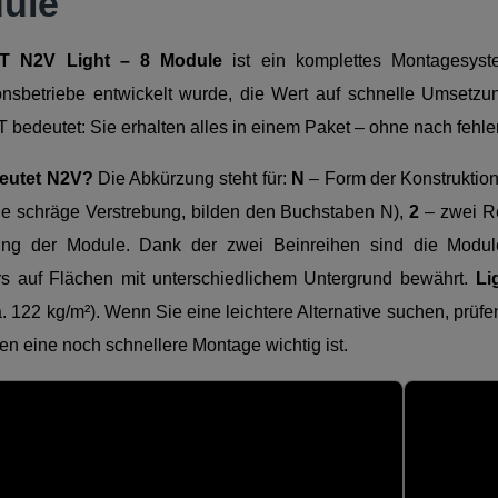
ule
IT N2V Light – 8 Module
ist ein komplettes Montagesyste
tionsbetriebe entwickelt wurde, die Wert auf schnelle Umsetz
IT bedeutet: Sie erhalten alles in einem Paket – ohne nach f
eutet N2V?
Die Abkürzung steht für:
N
– Form der Konstruktion
ne schräge Verstrebung, bilden den Buchstaben N),
2
– zwei Re
ung der Module. Dank der zwei Beinreihen sind die Module
s auf Flächen mit unterschiedlichem Untergrund bewährt.
Li
. 122 kg/m²). Wenn Sie eine leichtere Alternative suchen, prüfe
n eine noch schnellere Montage wichtig ist.