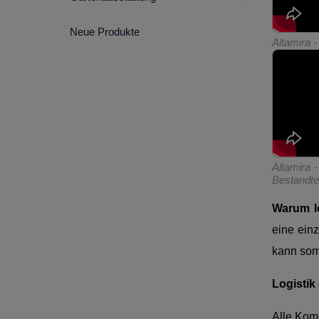
Neue Produkte
Altamira -
Altamira 
Bestandtei
Warum l
eine ein
kann som
Logistik
Alle Kom