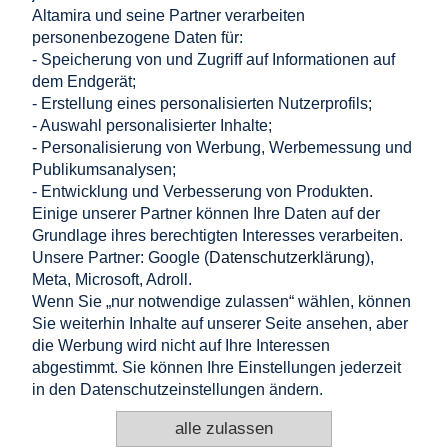
Dateien zum Herunterladen:
Altamira und seine Partner verarbeiten
personenbezogene Daten für:
BIS CE-Erklärung 2024
- Speicherung von und Zugriff auf Informationen auf
BIS-411 24V Handbuch
dem Endgerät;
- Erstellung eines personalisierten Nutzerprofils;
- Auswahl personalisierter Inhalte;
Einkaufen
- Personalisierung von Werbung, Werbemessung und
Publikumsanalysen;
- Entwicklung und Verbesserung von Produkten.
Hilfe
Einige unserer Partner können Ihre Daten auf der
Grundlage ihres berechtigten Interesses verarbeiten.
Mein Konto
Unsere Partner: Google (
Datenschutzerklärung
),
Meta, Microsoft, Adroll.
Information
Wenn Sie „nur notwendige zulassen“ wählen, können
Sie weiterhin Inhalte auf unserer Seite ansehen, aber
KONTAKT
die Werbung wird nicht auf Ihre Interessen
abgestimmt. Sie können Ihre Einstellungen jederzeit
Altamira Sp. z o. o.
Budowlanych 6/51, 95-040 Koluszki, Polen
in den Datenschutzeinstellungen ändern.
+48 725 777 559
+48 724 999 949
alle zulassen
info@e-altamira.de