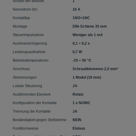
Anzahl der Module
1
Nennstrom (In)
16 A
Kontakttyp
1NO+1NC
Montage
DIN-Schiene 35 mm
Steuerimpulsstrom
Weniger als 1 mA
Auslöseverzögerung
0,1 ÷ 0,2 s
Leistungsaufnahme
0,7 W
Betriebstemperaturen
-25 ÷ 50 °C
Anschluss
Schraubklemmen 2,5 mm²
Abmessungen
1 Modul (18 mm)
Lokale Steuerung
JA
Ausführendes Element
Relais
Konfiguration der Kontakte
1 x NO/NC
Trennung der Kontakte
JA
Beständigkeit gegen Stoßströme
NEIN
Funktionsweise
Ein/aus