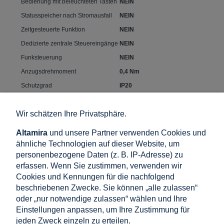
Bedienung mit beleuchteten Tasten
NEIN
Statusspeicher nach Stromausfall
NEIN
Zeitgesteuerte Funktion
NEIN
Dedizierte zentrale Steuereingänge
NEIN
Funksteuerung
NEIN
Anzugsdrehmoment
0,4 Nm
Schutzgrad
IP20
Wir schätzen Ihre Privatsphäre.
Verfügbare Konfiguration
Altamira
und unsere Partner verwenden Cookies und
ähnliche Technologien auf dieser Website, um
KATALOG NR.
EAN
personenbezogene Daten (z. B. IP-Adresse) zu
PRODUKT-CODE
erfassen. Wenn Sie zustimmen, verwenden wir
Cookies und Kennungen für die nachfolgend
BIS-411-24V/FIF
5908312594055
GPV-401-222
beschriebenen Zwecke. Sie können „alle zulassen“
oder „nur notwendige zulassen“ wählen und Ihre
Einstellungen anpassen, um Ihre Zustimmung für
jeden Zweck einzeln zu erteilen.