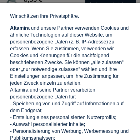
in den warenkorb legen
0,46 €
Nettopreis:
Wir schätzen Ihre Privatsphäre.
Altamira
und unsere Partner verwenden Cookies und
Zawijka Halterung Schelle 1/2 für Zaunpaneele
ähnliche Technologien auf dieser Website, um
verzinkt
personenbezogene Daten (z. B. IP-Adresse) zu
erfassen. Wenn Sie zustimmen, verwenden wir
0,10 €
Cookies und Kennungen für die nachfolgend
in den warenkorb legen
0,08 €
Nettopreis:
beschriebenen Zwecke. Sie können „alle zulassen“
oder „nur notwendige zulassen“ wählen und Ihre
Einstellungen anpassen, um Ihre Zustimmung für
jeden Zweck einzeln zu erteilen.
Universalschelle Halterung Verbinder für
Altamira und seine Partner verarbeiten
Zaunpaneele verzinkt
personenbezogene Daten für:
0,38 €
- Speicherung von und Zugriff auf Informationen auf
in den warenkorb legen
0,32 €
dem Endgerät;
Nettopreis:
- Erstellung eines personalisierten Nutzerprofils;
- Auswahl personalisierter Inhalte;
Einkaufen
- Personalisierung von Werbung, Werbemessung und
Publikumsanalysen;