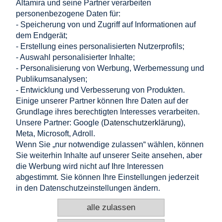
Altamira und seine Partner verarbeiten
Datenblatt
personenbezogene Daten für:
Kompatibilitätsliste Hybridbatterie
Produktbroschüre
- Speicherung von und Zugriff auf Informationen auf
Benutzerhandbuch
dem Endgerät;
- Erstellung eines personalisierten Nutzerprofils;
- Auswahl personalisierter Inhalte;
Einkaufen
- Personalisierung von Werbung, Werbemessung und
Publikumsanalysen;
Hilfe
- Entwicklung und Verbesserung von Produkten.
Einige unserer Partner können Ihre Daten auf der
Grundlage ihres berechtigten Interesses verarbeiten.
Mein Konto
Unsere Partner: Google (
Datenschutzerklärung
),
Meta, Microsoft, Adroll.
Information
Wenn Sie „nur notwendige zulassen“ wählen, können
Sie weiterhin Inhalte auf unserer Seite ansehen, aber
KONTAKT
die Werbung wird nicht auf Ihre Interessen
abgestimmt. Sie können Ihre Einstellungen jederzeit
Altamira Sp. z o. o.
Budowlanych 6/51, 95-040 Koluszki, Polen
in den Datenschutzeinstellungen ändern.
+48 725 777 559
+48 724 999 949
alle zulassen
info@e-altamira.de
Kundenservice: Mo–Fr 8:00–16:00