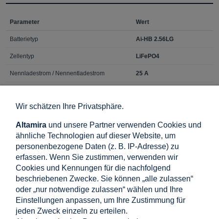
Parameter
Wert
Batterietyp
Ai-HB 2.56LG
Zellentyp
LiFePO4
Nennladestrom / Nennentladestrom
25 A
Maximaler Ladestrom / Entladestrom
50 A
Wir schätzen Ihre Privatsphäre.
Installationsort
Innenbereich
Altamira
und unsere Partner verwenden Cookies und
Montageart
Bodenmontage
ähnliche Technologien auf dieser Website, um
Kommunikation
RS485 / CAN
personenbezogene Daten (z. B. IP-Adresse) zu
erfassen. Wenn Sie zustimmen, verwenden wir
Zertifikate
IEC 62619 / EN 61000
Cookies und Kennungen für die nachfolgend
beschriebenen Zwecke. Sie können „alle zulassen“
oder „nur notwendige zulassen“ wählen und Ihre
Dateien zum Herunterladen:
Einstellungen anpassen, um Ihre Zustimmung für
jeden Zweck einzeln zu erteilen.