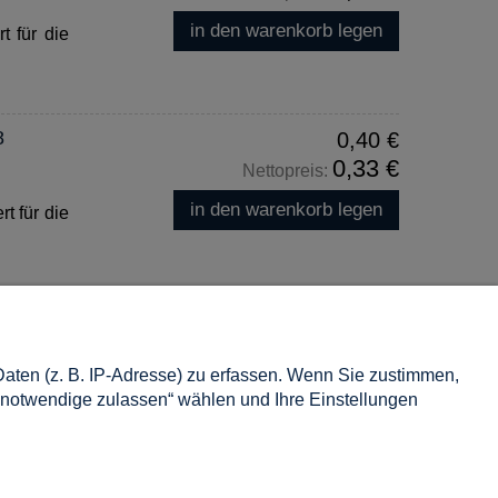
in den warenkorb legen
 für die
8
0,40 €
0,33 €
Nettopreis:
in den warenkorb legen
t für die
Information
ten (z. B. IP-Adresse) zu erfassen. Wenn Sie zustimmen,
Über uns
 notwendige zulassen“ wählen und Ihre Einstellungen
Impressum
Kontakt