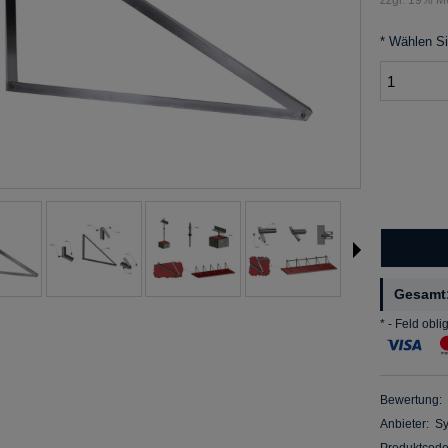
*
Wählen Si
Gesamt
*
- Feld obli
Bewertung:
Anbieter:
S
Produktcode