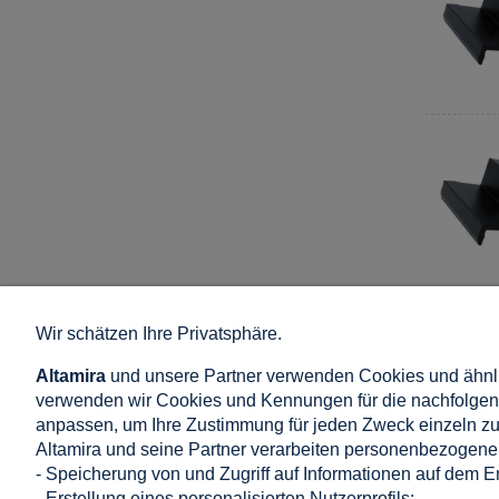
Wir schätzen Ihre Privatsphäre.
Einkaufen
Hilfe
Altamira
und unsere Partner verwenden Cookies und ähnli
AGB
Wie kaufe ich 
verwenden wir Cookies und Kennungen für die nachfolgend
Kommentar Politik
Häufige Frage
anpassen, um Ihre Zustimmung für jeden Zweck einzeln zu 
Widerrufsrecht
Datenschutzb
Altamira und seine Partner verarbeiten personenbezogene 
Lieferung: Preis und Zeit
Cookie-Einste
- Speicherung von und Zugriff auf Informationen auf dem E
Zahlung in Onlineshop
- Erstellung eines personalisierten Nutzerprofils;