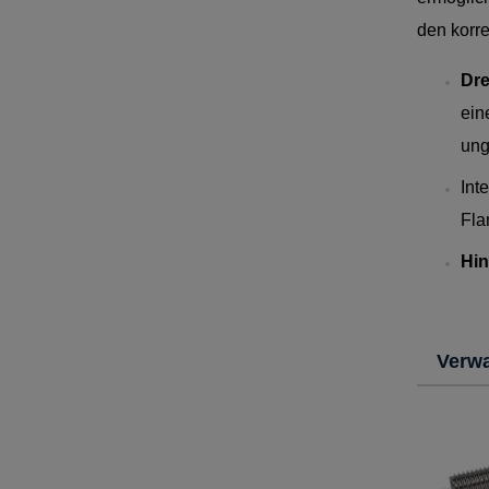
den korre
Dre
ein
ung
Int
Fla
Hin
Verw