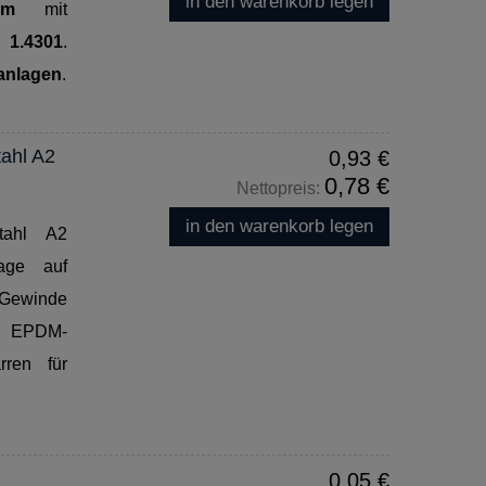
in den warenkorb legen
mm
mit
 1.4301
.
anlagen
.
ahl A2
0,93 €
0,78 €
Nettopreis:
in den warenkorb legen
tahl A2
tage auf
 Gewinde
t EPDM-
rren für
0,05 €