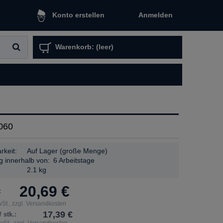
Anmelden
Konto erstellen
Warenkorb:
(leer)
060
rkeit:
Auf Lager (große Menge)
g innerhalb von:
6 Arbeitstage
:
2.1 kg
20,69 €
:
St., zzgl. Versandkosten
17,39 €
 stk.:
St., zzgl. Versandkosten