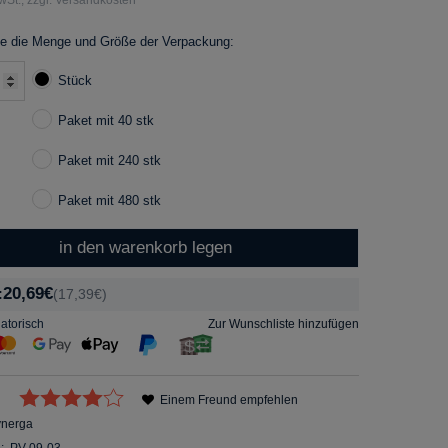
e die Menge und Größe der Verpackung:
Stück
Paket mit 40 stk
Paket mit 240 stk
Paket mit 480 stk
in den warenkorb legen
20,69€
:
(17,39€)
gatorisch
Zur Wunschliste hinzufügen
Einem Freund empfehlen
ynerga
:
PV-09-03