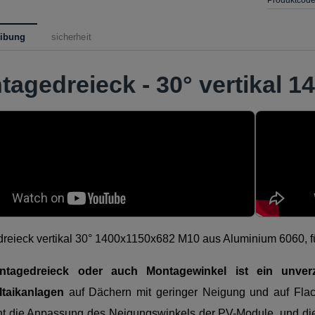
eibung
sicherheit
tagedreieck - 30° vertikal 
reieck vertikal 30° 1400x1150x682 M10 aus Aluminium 6060, f
tagedreieck oder auch Montagewinkel ist ein unverzi
ltaikanlagen
auf Dächern mit geringer Neigung und auf Flac
ht die Anpassung des Neigungswinkels der PV-Module, und die 