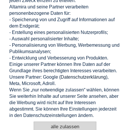
jeden Zweck einzeln zu erteilen.
Altamira und seine Partner verarbeiten
Sechskantmutter M8 DIN 934
personenbezogene Daten für:
0,03 €
- Speicherung von und Zugriff auf Informationen auf
in den warenkorb legen
0,03 €
dem Endgerät;
Nettopreis:
- Erstellung eines personalisierten Nutzerprofils;
- Auswahl personalisierter Inhalte;
Einkaufen
- Personalisierung von Werbung, Werbemessung und
Publikumsanalysen;
Hilfe
- Entwicklung und Verbesserung von Produkten.
Einige unserer Partner können Ihre Daten auf der
Grundlage ihres berechtigten Interesses verarbeiten.
Mein Konto
Unsere Partner: Google (
Datenschutzerklärung
),
Meta, Microsoft, Adroll.
Information
Wenn Sie „nur notwendige zulassen“ wählen, können
Sie weiterhin Inhalte auf unserer Seite ansehen, aber
KONTAKT
die Werbung wird nicht auf Ihre Interessen
abgestimmt. Sie können Ihre Einstellungen jederzeit
Altamira Sp. z o. o.
Budowlanych 6/51, 95-040 Koluszki, Polen
in den Datenschutzeinstellungen ändern.
+48 725 777 559
+48 724 999 949
alle zulassen
info@e-altamira.de