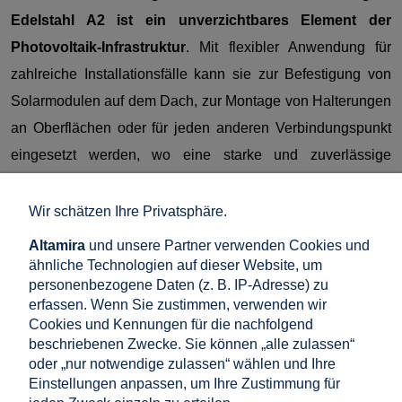
Edelstahl A2 ist ein unverzichtbares Element der
Photovoltaik-Infrastruktur
. Mit flexibler Anwendung für
zahlreiche Installationsfälle kann sie zur Befestigung von
Solarmodulen auf dem Dach, zur Montage von Halterungen
an Oberflächen oder für jeden anderen Verbindungspunkt
eingesetzt werden, wo eine starke und zuverlässige
Befestigung erforderlich ist.
Wir schätzen Ihre Privatsphäre.
Die Edelstahlkonstruktion gewährleistet hervorragende
Altamira
und unsere Partner verwenden Cookies und
Korrosionsbeständigkeit und ermöglicht einen langfristigen
ähnliche Technologien auf dieser Website, um
Betrieb unter verschiedenen Umgebungsbedingungen.
personenbezogene Daten (z. B. IP-Adresse) zu
erfassen. Wenn Sie zustimmen, verwenden wir
Cookies und Kennungen für die nachfolgend
beschriebenen Zwecke. Sie können „alle zulassen“
oder „nur notwendige zulassen“ wählen und Ihre
Verwandte Produkte
Einstellungen anpassen, um Ihre Zustimmung für