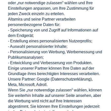
oder „nur notwendige zulassen“ wählen und Ihre
Einstellungen anpassen, um Ihre Zustimmung für
Sechskantmutter M16 DIN 934 – Edelstahl A2-70 für
jeden Zweck einzeln zu erteilen.
Altamira und seine Partner verarbeiten
PV-Anlagen
personenbezogene Daten für:
0,21 €
- Speicherung von und Zugriff auf Informationen auf
in den warenkorb legen
0,17 €
dem Endgerät;
Nettopreis:
- Erstellung eines personalisierten Nutzerprofils;
- Auswahl personalisierter Inhalte;
Einkaufen
- Personalisierung von Werbung, Werbemessung und
Publikumsanalysen;
Hilfe
- Entwicklung und Verbesserung von Produkten.
Einige unserer Partner können Ihre Daten auf der
Grundlage ihres berechtigten Interesses verarbeiten.
Mein Konto
Unsere Partner: Google (
Datenschutzerklärung
),
Meta, Microsoft, Adroll.
Information
Wenn Sie „nur notwendige zulassen“ wählen, können
Sie weiterhin Inhalte auf unserer Seite ansehen, aber
KONTAKT
die Werbung wird nicht auf Ihre Interessen
abgestimmt. Sie können Ihre Einstellungen jederzeit
Altamira Sp. z o. o.
Budowlanych 6/51, 95-040 Koluszki, Polen