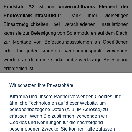
Edelstahl A2 ist ein unverzichtbares Element der
Photovoltaik-Infrastruktur
. Dank ihrer vielseitigen
Einsatzmöglichkeiten bei verschiedenen Installationen
kann sie zur Befestigung von Solarmodulen auf dem Dach,
zur Montage von Befestigungssystemen an Oberflächen
oder für jeden anderen Verbindungspunkt verwendet
werden, an dem eine starke und zuverlässige Befestigung
erforderlich ist.
Die Edelstahlkonstruktion gewährleistet eine hervorragende
Wir schätzen Ihre Privatsphäre.
Korrosionsbeständigkeit und ermöglicht einen langfristigen
Altamira
und unsere Partner verwenden Cookies und
Betrieb unter verschiedenen Umgebungsbedingungen.
ähnliche Technologien auf dieser Website, um
personenbezogene Daten (z. B. IP-Adresse) zu
erfassen. Wenn Sie zustimmen, verwenden wir
Cookies und Kennungen für die nachfolgend
Verwandte Produkte
beschriebenen Zwecke. Sie können „alle zulassen“