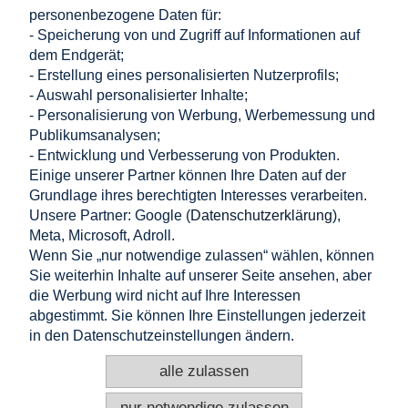
personenbezogene Daten für:
1,22 €
- Speicherung von und Zugriff auf Informationen auf
in den warenkorb legen
1,02 €
dem Endgerät;
Nettopreis:
- Erstellung eines personalisierten Nutzerprofils;
- Auswahl personalisierter Inhalte;
Einkaufen
- Personalisierung von Werbung, Werbemessung und
Publikumsanalysen;
Hilfe
- Entwicklung und Verbesserung von Produkten.
Einige unserer Partner können Ihre Daten auf der
Grundlage ihres berechtigten Interesses verarbeiten.
Mein Konto
Unsere Partner: Google (
Datenschutzerklärung
),
Meta, Microsoft, Adroll.
Information
Wenn Sie „nur notwendige zulassen“ wählen, können
Sie weiterhin Inhalte auf unserer Seite ansehen, aber
KONTAKT
die Werbung wird nicht auf Ihre Interessen
abgestimmt. Sie können Ihre Einstellungen jederzeit
Altamira Sp. z o. o.
Budowlanych 6/51, 95-040 Koluszki, Polen
in den Datenschutzeinstellungen ändern.
+48 725 777 559
+48 724 999 949
alle zulassen
info@e-altamira.de
Kundenservice: Mo–Fr 8:00–16:00
nur notwendige zulassen