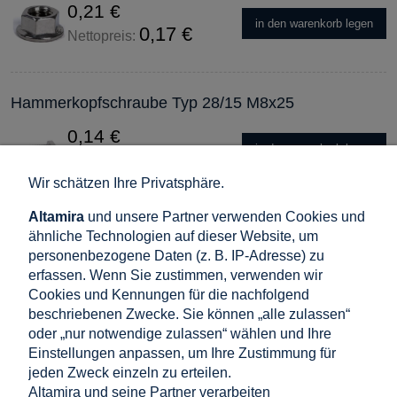
0,21 €
in den warenkorb legen
0,17 €
Nettopreis:
Hammerkopfschraube Typ 28/15 M8x25
0,14 €
in den warenkorb legen
0,12 €
Nettopreis:
Wir schätzen Ihre Privatsphäre.
Altamira
und unsere Partner verwenden Cookies und
Nutenstein M8 mit Federkugel für PV-Profil –
ähnliche Technologien auf dieser Website, um
Aluminium 6060
personenbezogene Daten (z. B. IP-Adresse) zu
erfassen. Wenn Sie zustimmen, verwenden wir
0,11 €
Cookies und Kennungen für die nachfolgend
in den warenkorb legen
0,09 €
Nettopreis:
beschriebenen Zwecke. Sie können „alle zulassen“
oder „nur notwendige zulassen“ wählen und Ihre
Einstellungen anpassen, um Ihre Zustimmung für
PV-Kreuzwinkel Edelstahl A2 44,5×40 mm –
jeden Zweck einzeln zu erteilen.
Altamira und seine Partner verarbeiten
Profilverbinder 90°