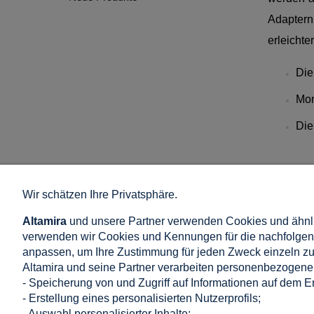
Adaptern
erleichte
Die
Mon
Die
Wir schätzen Ihre Privatsphäre.
Einkaufen
Hilfe
Altamira
und unsere Partner verwenden Cookies und ähnli
AGB
Wie kaufe ich 
verwenden wir Cookies und Kennungen für die nachfolgend
Kommentar Politik
Häufige Frage
anpassen, um Ihre Zustimmung für jeden Zweck einzeln zu 
Widerrufsrecht
Datenschutzb
Altamira und seine Partner verarbeiten personenbezogene 
Lieferung: Preis und Zeit
Cookie-Einste
- Speicherung von und Zugriff auf Informationen auf dem E
Zahlung in Onlineshop
- Erstellung eines personalisierten Nutzerprofils;
- Auswahl personalisierter Inhalte;
Reklamationen und Rücksendungen