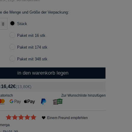
e die Menge und Größe der Verpackung:
Stück
Paket mit 16 stk
Paket mit 174 stk
Paket mit 348 stk
in den warenkorb legen
16,42€
:
(13,80€)
gatorisch
Zur Wunschliste hinzufügen
Einem Freund empfehlen
ynerga
:
PV-01-30