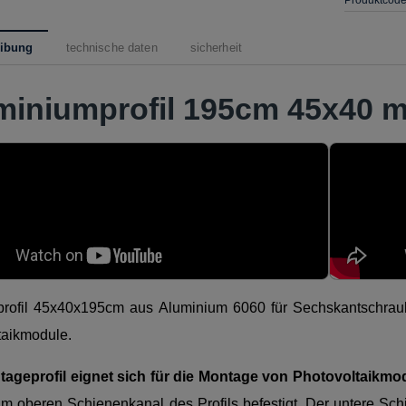
eibung
technische daten
sicherheit
miniumprofil 195cm 45x40 m
rofil 45x40x195cm aus Aluminium 6060 für Sechskantschrau
taikmodule.
ageprofil eignet sich für die Montage von Photovoltaikmo
m oberen Schienenkanal des Profils befestigt. Der untere Sch