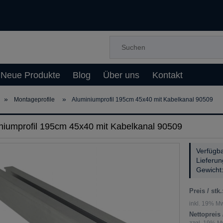
Neue Produkte
Blog
Über uns
Kontakt
»
»
Montageprofile
Aluminiumprofil 195cm 45x40 mit Kabelkanal 90509
niumprofil 195cm 45x40 mit Kabelkanal 90509
Verfügba
Lieferun
Gewicht
Preis / stk.
inkl. 19% Mw
Nettopreis /
zzgl. 19% Mw