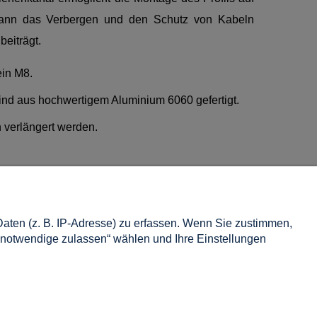
 kann das Verbergen und den Schutz von Kabeln
beiträgt.
ein M8.
nd aus hochwertigem Aluminium 6060 gefertigt.
n verlängert werden.
Information
ten (z. B. IP-Adresse) zu erfassen. Wenn Sie zustimmen,
Über uns
 notwendige zulassen“ wählen und Ihre Einstellungen
Impressum
Kontakt