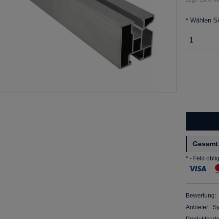
*
Wählen Si
Gesamt
*
- Feld obli
Bewertung:
Anbieter:
S
Produktcode