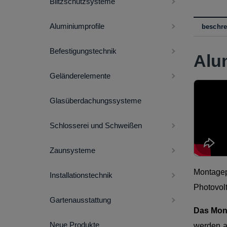
Blitzschutzsysteme
Aluminiumprofile
beschr
Befestigungstechnik
Alu
Geländerelemente
Glasüberdachungssysteme
Schlosserei und Schweißen
Zaunsysteme
Montagep
Installationstechnik
Photovol
Gartenausstattung
Das Mont
Neue Produkte
werden a