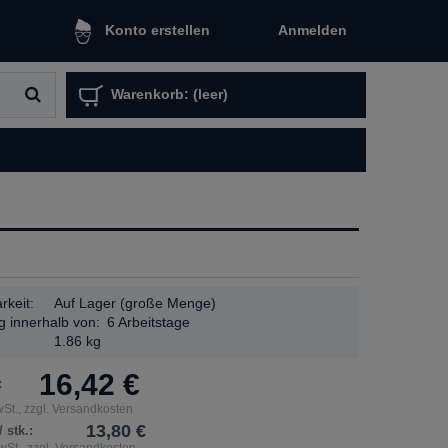
Anmelden
Konto erstellen
Warenkorb:
(leer)
rkeit:
Auf Lager (große Menge)
g innerhalb von:
6 Arbeitstage
:
1.86 kg
16,42 €
:
St., zzgl. Versandkosten
13,80 €
 stk.:
St., zzgl. Versandkosten